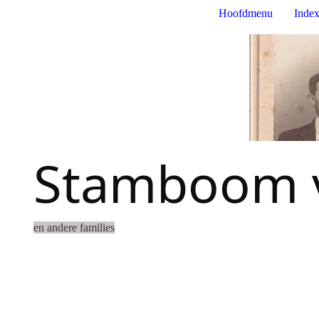
Hoofdmenu
Index
Stamboom v
en andere families