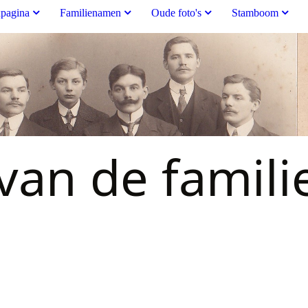
pagina
Familienamen
Oude foto's
Stamboom
an de famili